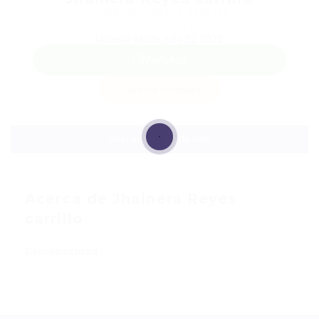
Teléfono: +57324 2737151
Sector: Chef
Usuaria desde, julio 22, 2025
WhatsApp
Guardar candidata
Descargar hoja de vida
Acerca de Jhainera Reyes
carrillo
Discapacidad