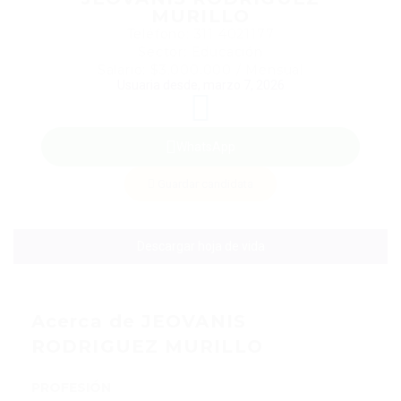
MURILLO
Teléfono: 311 4021177
Sector: Educación
Salario: $3.000.000 / Mensual
Usuaria desde, marzo 7, 2026
WhatsApp
Guardar candidata
Descargar hoja de vida
Acerca de JEOVANIS
RODRIGUEZ MURILLO
PROFESIÓN