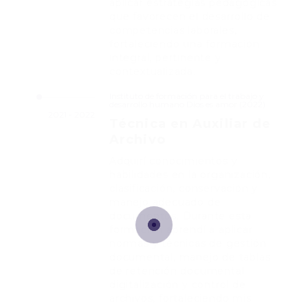
aplicar estrategias pedagógicas
que favorecen el desarrollo de
competencias laborales,
fortaleciendo una formación
integral, pertinente y
contextualizada.
Instituto de formación para el trabajo y
desarrollo humano Dios es amor (2022)
2021 - 2022
Técnica en Auxiliar de
Archivo
Adquirí conocimientos y
habilidades en la organización,
clasificación, conservación y
manejo adecuado de
documentos. Durante esta
formación aprendí a aplicar
normas y técnicas de gestión
documental, manejo de tablas
de retención documental,
digitalización y control de
archivos, fortaleciendo mis