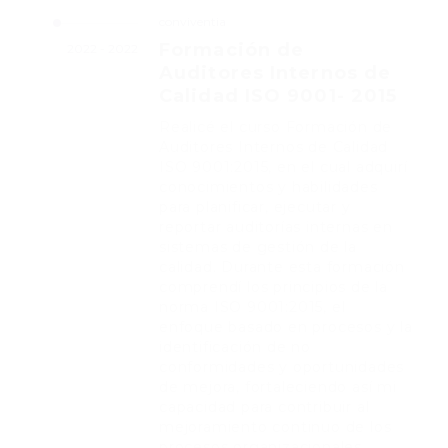
conviventia
Formación de
2022 - 2022
Auditores Internos de
Calidad ISO 9001- 2015
Realicé el curso Formación de
Auditores Internos de Calidad
ISO 9001:2015, en el cual adquirí
conocimientos y habilidades
para planificar, ejecutar y
reportar auditorías internas en
sistemas de gestión de la
calidad. Durante esta formación
comprendí los principios de la
norma ISO 9001:2015, el
enfoque basado en procesos y la
identificación de no
conformidades y oportunidades
de mejora, fortaleciendo así mi
capacidad para contribuir al
mejoramiento continuo de los
procesos organizacionales.