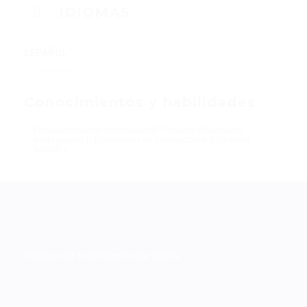
IDIOMAS
ESPAÑOL
Principiante
Conocimientos y habilidades
Fortalecimiento institucional  Acompañamiento
pedagógico  Formación de formadores  Gestión
académ
Política de tratamiento de datos