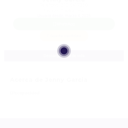
Teléfono: 310 5417330
Sector: Traductora
Usuaria desde, marzo 4, 2025
WhatsApp
Guardar candidata
Descargar hoja de vida
Acerca de Jenny Garcia
Discapacidad