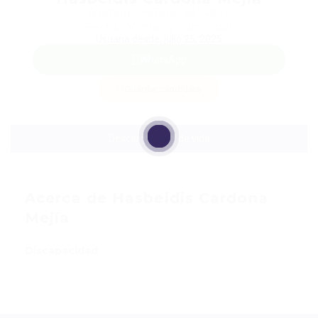
Teléfono: +57304 6374907
Sector: Ventas y comercial
Usuaria desde, julio 25, 2025
WhatsApp
Guardar candidata
Descargar hoja de vida
Acerca de Hasbeidis Cardona
Mejía
Discapacidad