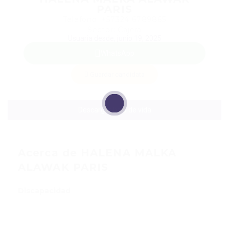
PARIS
Teléfono: +57324 6789865
Sector: Cajera
Usuaria desde, junio 19, 2025
WhatsApp
Guardar candidata
Descargar hoja de vida
Acerca de HALENA MALKA
ALAWAK PARIS
Discapacidad