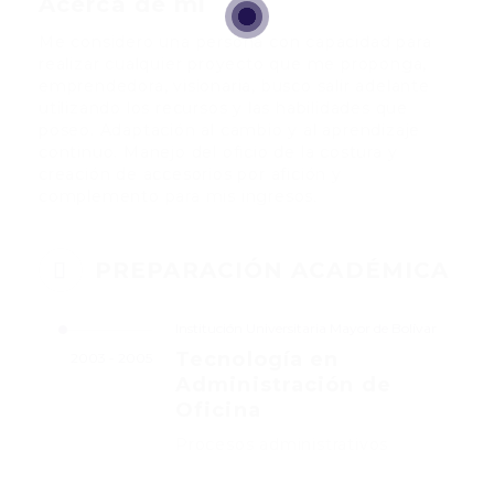
Acerca de mi
Me considero una persona con capacidad para
realizar cualquier proyecto que me proponga,
emprendedora, visionaria, busco salir adelante
utilizando los recursos y las habilidades que
poseo. Adaptación al cambio y al aprendizaje
continuo. Manejo del oficio de la costura y
creación de accesorios por afición y
complemento para mis ingresos.
PREPARACIÓN ACADÉMICA
Institución Universitaria Mayor de Bolívar
Tecnología en
2003 - 2005
Administración de
Oficina
Procesos administrativos