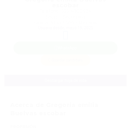
escobar
Teléfono: 323 4800934
Sector: Secretaria
Salario: $1.423.500 / Mensual
Usuaria desde, mayo 19, 2025
WhatsApp
Guardar candidata
Descargar hoja de vida
Acerca de Gregoria emilia
Buelvas escobar
PROFESIÓN