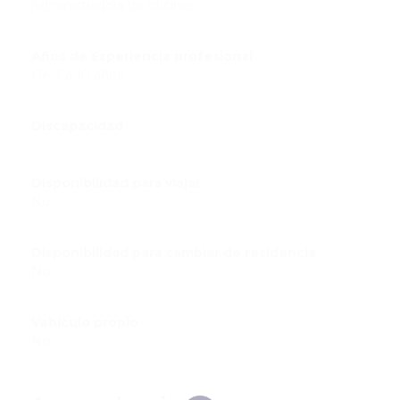
Administradora de oficinas
Años de Experiencia profesional
De 7 a 10 años
Discapacidad
Disponibilidad para viajar
No
Disponibilidad para cambiar de residencia
No
Vehículo propio
No