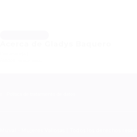
Descargar hoja de vida
Acerca de Gladys Baquero
Discapacidad
Aliados
Ningún aliado
Política de tratamiento de datos
Muval - Mujeres Valiosas | Todos los derechos rese