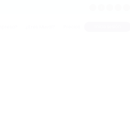
mpresa?
¿Eres Muval?
Precios
Inicia sesión