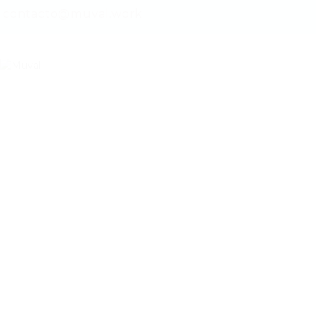
contacto@muval.work