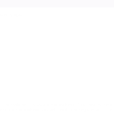
And try again
 the code sent to your email address. If you did not recei
rrect email address, you will need to re-register with the