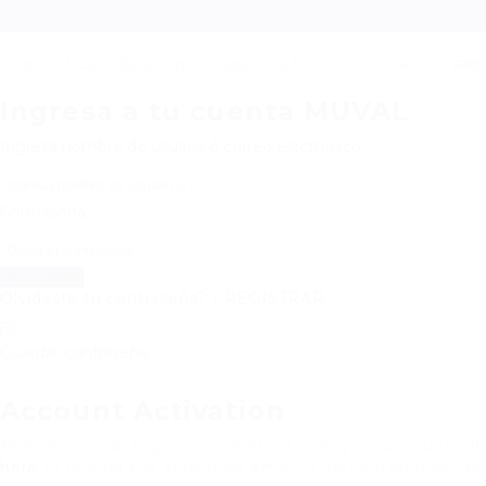
Required 'Candidate' login to applying this job.
Click here to
salir
Ingresa a tu cuenta MUVAL
Ingresa nombre de usuario ó correo electrónico:
Contraseña:
Olvidaste tu contraseña?
|
REGISTRAR
Guardar contraseña
Account Activation
Before you can login, you must activate your account with
here
to resend the activation email. If you entered an inco