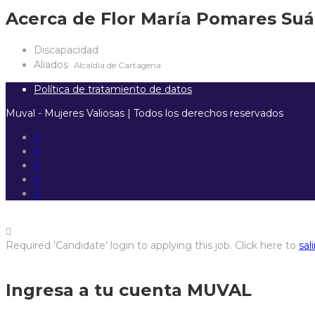
Acerca de Flor María Pomares Suá
Discapacidad
Aliados
Alcaldía de Cartagena
Política de tratamiento de datos
Muval - Mujeres Valiosas | Todos los derechos reservados
Required 'Candidate' login to applying this job.
Click here to
sali
Ingresa a tu cuenta MUVAL