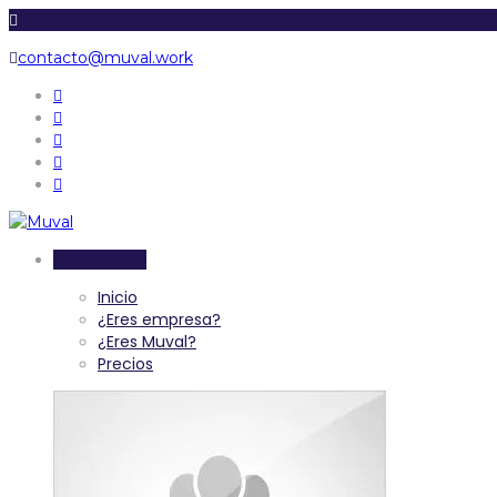
contacto@muval.work
Inicia sesión
Inicio
¿Eres empresa?
¿Eres Muval?
Precios