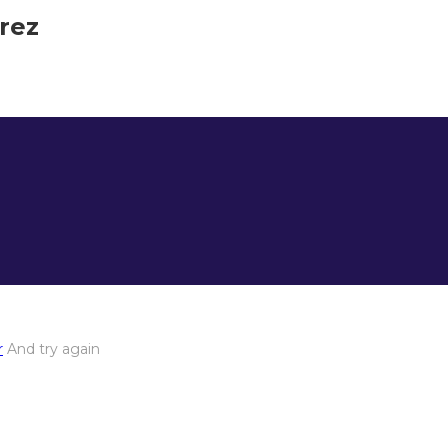
rez
r
And try again