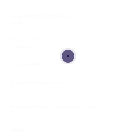
Caracterización especial
Ninguna
Nacionalidad
Venezolana
Discapacidad
Disponibilidad para viajar
Si
Disponibilidad para cambiar de residencia
No
Aliados