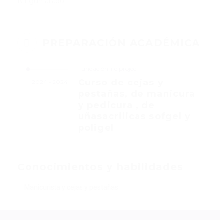
Ningún aliado
PREPARACIÓN ACADÉMICA
Fundación life projec
Curso de cejas y
2024 - 2024
pestañas, de manicura
y pedicura , de
uñasacrilicas sofgel y
poligel
Conocimientos y habilidades
Manicurista y cejas y pestañas