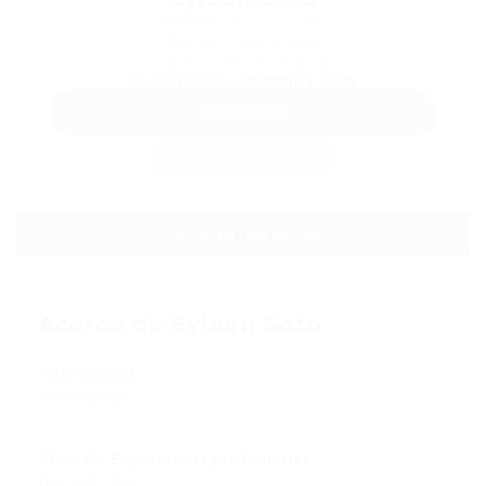
Teléfono: 324 4772657
Sector: Peluquera
Salario: $2 / Semanal
Usuaria desde, diciembre 1, 2025
WhatsApp
Guardar candidata
Descargar hoja de vida
Acerca de Eyleen Soto
PROFESIÓN
Manicurista
Años de Experiencia profesional
De 1 a 3 años