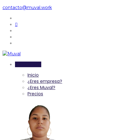
contacto@muval.work
Inicia sesión
Inicio
¿Eres empresa?
¿Eres Muval?
Precios