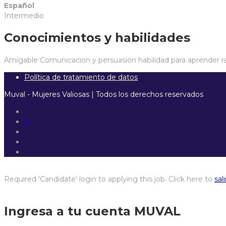
Español
Intermedio
Conocimientos y habilidades
Amigable
Comunicacion y persuasion
habilidad para aprender 
Política de tratamiento de datos
Muval - Mujeres Valiosas | Todos los derechos reservados
Required 'Candidate' login to applying this job.
Click here to
sali
Ingresa a tu cuenta MUVAL