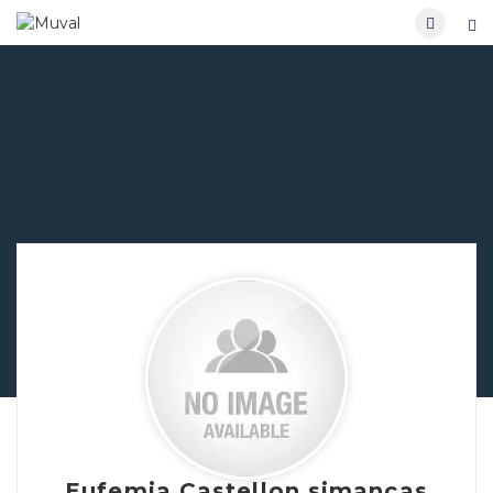
Eufemia Castellon simancas