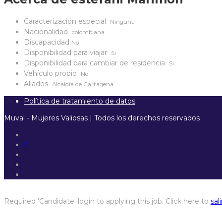
Caracterización especial
Ninguna
Nacionalidad
colombiana
Discapacidad
No
Disponibilidad para viajar
Si
Disponibilidad para cambiar de residencia
Si
Vehículo propio
No
Aliados
Alcaldía de Cartagena
Política de tratamiento de datos
Muval - Mujeres Valiosas | Todos los derechos reservados
Required 'Candidate' login to applying this job.
Click here to
sali