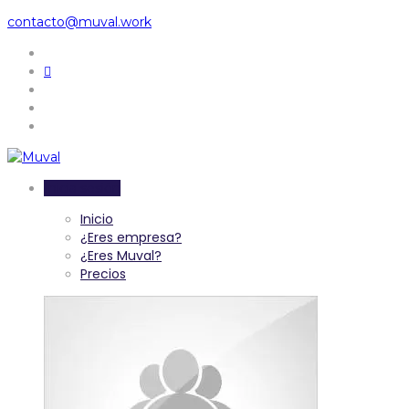
contacto@muval.work
Inicia sesión
Inicio
¿Eres empresa?
¿Eres Muval?
Precios