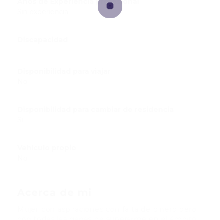
Años de Experiencia profesional
Sin experiencia
Discapacidad
Disponibilidad para viajar
No
Disponibilidad para cambiar de residencia
Si
Vehículo propio
No
Acerca de mi
Mujer con aspiraciones con falta de dinero pero
con todas las ganas de superarme en el ámbito