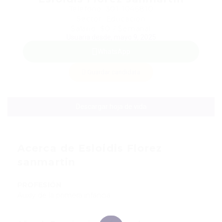
Teléfono: 301 1046810
Sector: Educación
Salario: $0 / Semanal
Usuaria desde, mayo 9, 2025
WhatsApp
Guardar candidata
Descargar hoja de vida
Acerca de Esloidis Florez
sanmartin
PROFESIÓN
Auxiy de la primera infancia