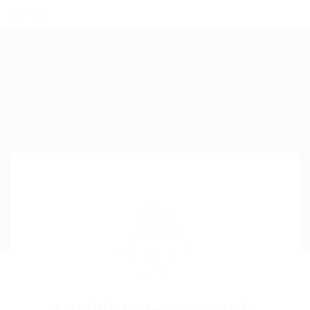
Esloidis Florez sanmartin