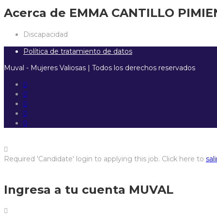
Acerca de EMMA CANTILLO PIMI
Discapacidad
Política de tratamiento de datos
Muval - Mujeres Valiosas | Todos los derechos reservados
Required 'Candidate' login to applying this job.
Click here to
sali
Ingresa a tu cuenta MUVAL