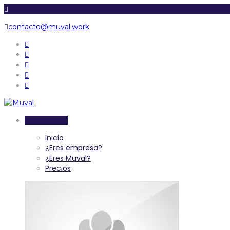
contacto@muval.work
Inicia sesión
Inicio
¿Eres empresa?
¿Eres Muval?
Precios