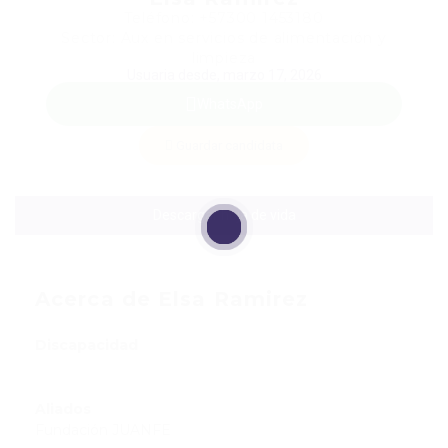
Teléfono: +57300 1453180
Sector: Aux en servicios de alimentación y
limpieza
Usuaria desde, marzo 17, 2026
WhatsApp
Guardar candidata
Descargar hoja de vida
Acerca de Elsa Ramirez
Discapacidad
Aliados
Fundación JUANFE