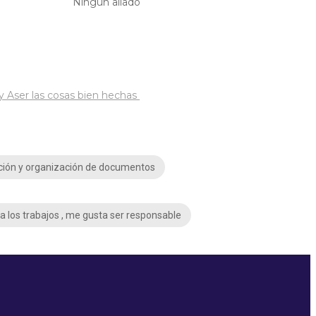
Ningún aliado
y Aser las cosas bien hechas
ación y organización de documentos
 los trabajos , me gusta ser responsable