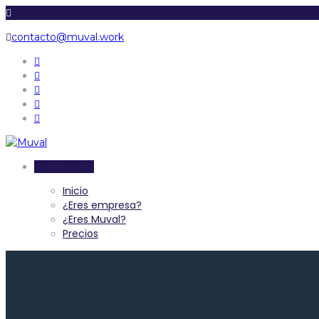
contacto@muval.work
Inicia sesión
Inicio
¿Eres empresa?
¿Eres Muval?
Precios