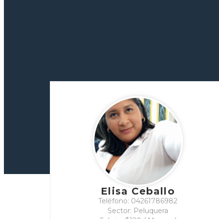
Elisa Ceballo
Teléfono: 04261786982
Sector: Peluquera