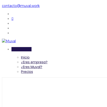
contacto@muval.work
Inicia sesión
Inicio
¿Eres empresa?
¿Eres Muval?
Precios