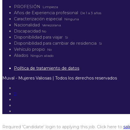
PROFESIÓN
Limpieza
Años de Experiencia profesional
De 1 a 3 años
Caracterización especial
Ninguna
Nacionalidad
Venezolana
Discapacidad
No
Disponibilidad para viajar
Si
Disponibilidad para cambiar de residencia
Si
Vehículo propio
No
Aliados
Ningún aliado
Política de tratamiento de datos
Muval - Mujeres Valiosas | Todos los derechos reservados
Required 'Candidate' login to applying this job.
Click here to
sali