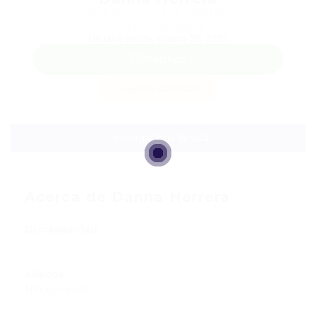
Teléfono: +57301 4186190
Sector: Abogada
Usuaria desde, agosto 20, 2025
WhatsApp
Guardar candidata
Descargar hoja de vida
Acerca de Danna Herrera
Discapacidad
Aliados
Ningún aliado