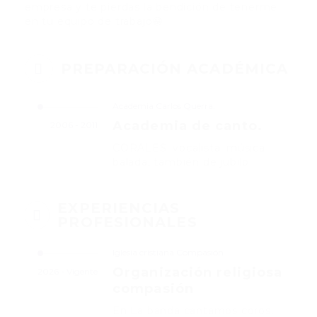
empresa y te pierdas la bendición de tenerme
en tu equipo de trabajo😁
PREPARACIÓN ACADÉMICA
Academia Carlos Querra.
Academia de canto.
2006 - 2011
CORALES, vocalista, música
balada, también de jubilo.
EXPERIENCIAS
PROFESIONALES
Iglesia cristiana Compasión
Organización religiosa
2026 - Vigente
compasión
En La banda cantamos coros,