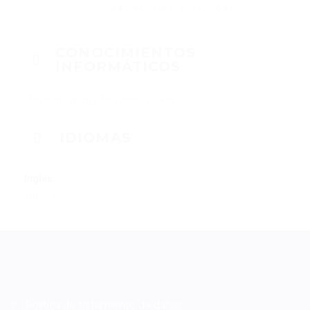
adoraciones, y movidas.
CONOCIMIENTOS
INFORMÁTICOS
Microsoft Word y Microsptf access
IDIOMAS
Ingles.
Intermedio
Política de tratamiento de datos