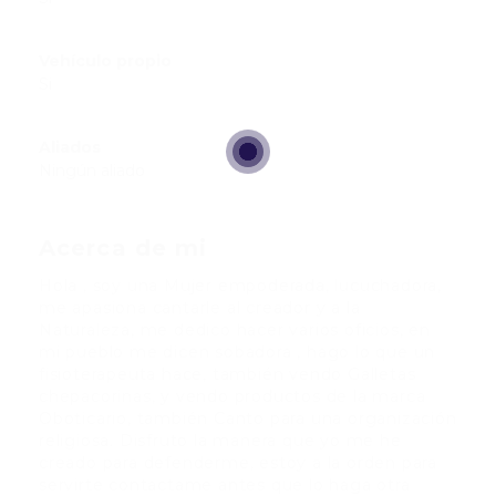
Vehículo propio
Si
Aliados
Ningún aliado
Acerca de mi
Hola , soy una Mujer empoderada, lucuchadora,
me apasiona cantarle al creador y a la
Naturaleza, me dedico hacer varios oficios, en
mi pueblo me dicen sobadora , hago lo que un
fisioterapeuta hace, también vendo Galletas
chepacorinas, y vendo productos de la marca
Oboticario, también Canto para una organización
religiosa. Disfruto la manera que yo me he
creado para defenderme, estoy a la orden para
servirte contactame antes que lo haga otra