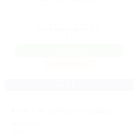
Teléfono: 301 2644137
Sector: Cantante, Modelo, Oficios Varios,
Secretaria
Salario: $0 / Mensual
Usuaria desde, octubre 21, 2025
WhatsApp
Guardar candidata
Descargar hoja de vida
Acerca de Damaris Gonzalez
PROFESIÓN
Cantante