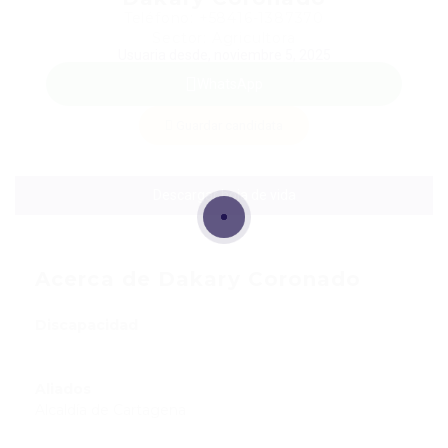
Teléfono: +58416-1387370
Sector: Agricultora
Usuaria desde, noviembre 5, 2025
WhatsApp
Guardar candidata
Descargar hoja de vida
Acerca de Dakary Coronado
Discapacidad
Aliados
Alcaldía de Cartagena