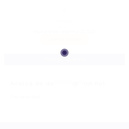
*******
@
**
ml.net
Sector:
Usuaria desde, diciembre 23, 2025
Guardar candidata
Descargar hoja de vida
Acerca de
da
*******
@
**
ml.net
Discapacidad