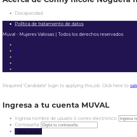
Discapacidad
Política de tratamiento de datos
Muval - Mujeres Valiosas | Todos los derechos reservados
Required 'Candidate' login to applying this job.
Click here to
sali
Ingresa a tu cuenta MUVAL
Ingresa nombre de usuario ó correo electrónico:
Contraseña: