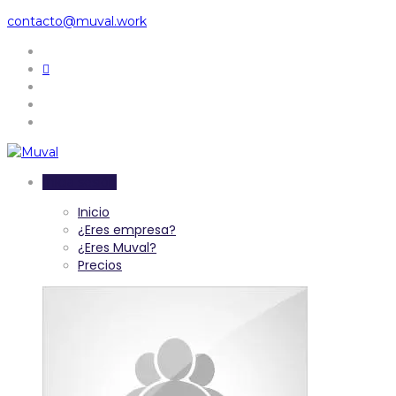
contacto@muval.work
Inicia sesión
Inicio
¿Eres empresa?
¿Eres Muval?
Precios