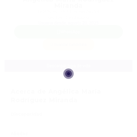
Miranda
Teléfono: +57304 6825094
Sector: Contadora
Usuaria desde, agosto 20, 2025
WhatsApp
Guardar candidata
Descargar hoja de vida
Acerca de Angélica María
Rodríguez Miranda
Discapacidad
Aliados