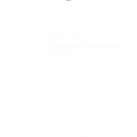
demostrando la capacidad de
negociación, gestión de
expectativas y la materialización
de acuerdos.
Dar Ayuda temporal – Unidad Gestión
Ambiental y Social
2015 - 2016
Profesional Ambiental
y Social
Contribuí a la implementación
del marco de actuación
institucional a través de la
investigación social,
sistematizando información
sobre la gestión territorial e
impacto de 174 instituciones
relevantes, para la
caracterización y evaluación de
actores estratégicos para la
gestión de alianzas
interinstitucionales.
Participé activamente en el