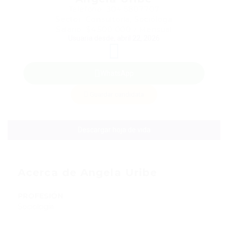
Teléfono: 304 5807707
Sector: Consultoría, Socióloga
Salario: $4.500.000 / Mensual
Usuaria desde, abril 22, 2026
WhatsApp
Guardar candidata
Descargar hoja de vida
Acerca de Angela Uribe
PROFESIÓN
Sociología