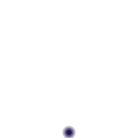
programas socioeconómicos del
PMA, demostrando liderazgo y
coordinación en la
implementación de gestión
social para el desarrollo de
proyectos de interés público.
Implementé un programa
integral de información y
participación comunitaria,
involucrando al 100% de
colaboradores, organizaciones
sociales y población escolar,
resaltando la capacidad de
generar espacios de diálogo y
formación con diversos públicos.
Aseguré el cumplimiento de las
medidas de manejo del medio
socioeconómico para la
construcción del proyecto, a
partir de la gestión social con
384 propietarios y 47 unidades
territoriales del área de
influencia en 6 municipios,