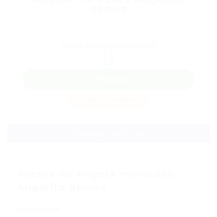
gomez
Teléfono: 3223659800
Sector: Costurera
Salario: $1.200.000 / Mensual
Usuaria desde, octubre 20, 2025
WhatsApp
Guardar candidata
Descargar hoja de vida
Acerca de Angela mercedes
Angarita gomez
PROFESIÓN