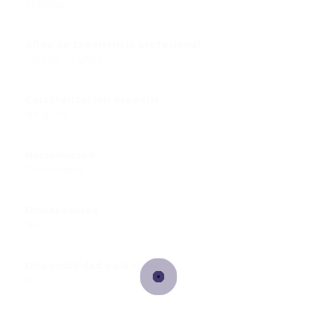
Modista
Años de Experiencia profesional
Más de 10 años
Caracterización especial
Ninguna
Nacionalidad
Colombiana
Discapacidad
No
Disponibilidad para viajar
Si