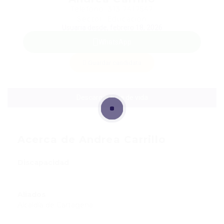
Teléfono: 313 7417547
Sector: Educación
Usuaria desde, febrero 18, 2026
WhatsApp
Guardar candidata
Descargar hoja de vida
Acerca de Andrea Carrillo
Discapacidad
Aliados
Alcaldía de Cartagena