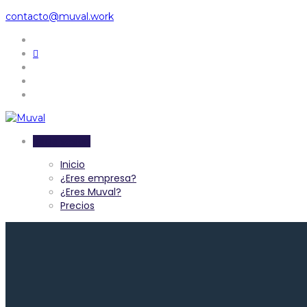
contacto@muval.work
Inicia sesión
Inicio
¿Eres empresa?
¿Eres Muval?
Precios