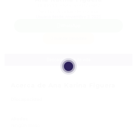
Teléfono: +58414-8077682
Sector: Auxiliar de cocina
Usuaria desde, noviembre 3, 2025
WhatsApp
Guardar candidata
Descargar hoja de vida
Acerca de Ana Karina Figuera
Discapacidad
Aliados
Ningún aliado