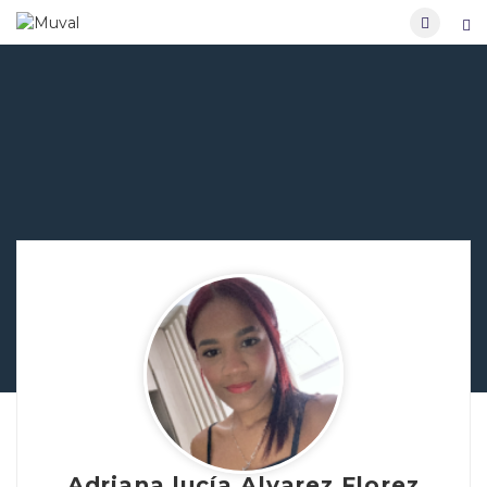
Adriana lucía Alvarez Florez