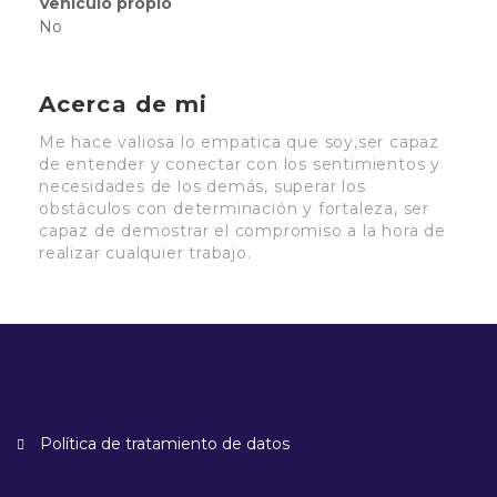
Vehículo propio
No
Acerca de mi
Me hace valiosa lo empatica que soy,ser capaz
de entender y conectar con los sentimientos y
necesidades de los demás, superar los
obstáculos con determinación y fortaleza, ser
capaz de demostrar el compromiso a la hora de
realizar cualquier trabajo.
Política de tratamiento de datos